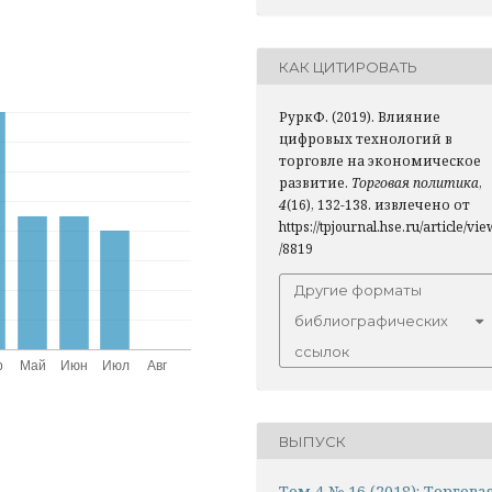
КАК ЦИТИРОВАТЬ
РуркФ. (2019). Влияние
цифровых технологий в
торговле на экономическое
развитие.
Торговая политика
,
4
(16), 132-138. извлечено от
https://tpjournal.hse.ru/article/vie
/8819
Другие форматы
библиографических
ссылок
ВЫПУСК
Том 4 № 16 (2018): Торгова