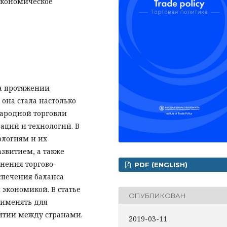
экономическое
на протяжении
она стала настолько
ародной торговли
аций и технологий. В
ологиям и их
звитием, а также
нения торгово-
PDF (ENGLISH)
спечения баланса
кономикой. В статье
ОПУБЛИКОВАН
рименять для
итии между странами.
2019-03-11