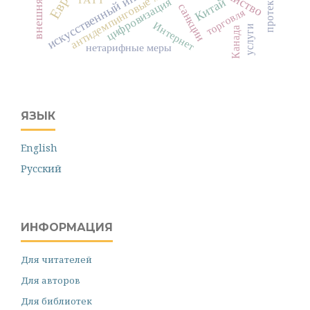
искусственный интеллект
антидемпинговые меры
ГАТТ
цифровизация
Китай
санкции
торговля
Интернет
услуги
Канада
нетарифные меры
ЯЗЫК
English
Русский
ИНФОРМАЦИЯ
Для читателей
Для авторов
Для библиотек